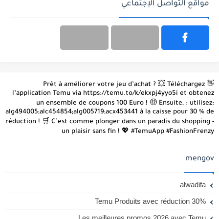
مواقع التواصل الإجتماعي
👋 Prêt à améliorer votre jeu d’achat ? 💥 Téléchargez
l’application Temu via https://temu.to/k/ekxpj4yyo5i et obtenez
un ensemble de coupons 100 Euro ! 🤑 Ensuite, : utilisez:
alg494005;alc454854;alg005719;acx453441 à la caisse pour 30 % de
réduction ! 🛒 C’est comme plonger dans un paradis du shopping -
un plaisir sans fin ! 💖 #TemuApp #FashionFrenzy
mengov
alwadifa
Temu Produits avec réduction 30%
Les meilleures promos 2026 avec Temu