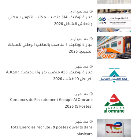
منذ بضع ايام
مباراة توظيف 514 منصب بمكتب التكوين المهني
وإنعاش الشغل 2026
منذ بضع ايام
مباراة توظيف 5 مناصب بالمكتب الوطني للسكك
الحديدية 2026
منذ شهر
مباراة توظيف 453 منصب بوزارة الاقتصاد والمالية
آخر أجل 10 غشت 2026
منذ شهر
Concours de Recrutement Groupe Al Omrane
2026 (5 Postes)
منذ شهر
TotalEnergies recrute : 9 postes ouverts dans
plusieurs