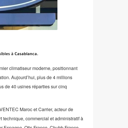
nibles à
Casablanca
.
emier climatiseur moderne, positionnant
ion. Aujourd’hui, plus de 4 millions
s de 40 usines réparties sur cinq
e VENTEC Maroc et Carrier, acteur de
t technique, commercial et administratif à
rier Espagne, Otis France, Chubb France,