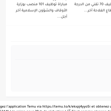
مباراة توظيف 70 تقني من الدرجة
مباراة توظيف 101 منصب بوزارة
اع الفلاحة آخر...
الأوقاف والشؤون الإسلامية آخر
أجل...
hargez l’application Temu via https://temu.to/k/ekxpj4yyo5i et obtene