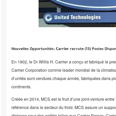
Nouvelles Opportunités:
Carrier
recrute (13) Postes Dispo
En 1902, le Dr Willis H. Carrier a conçu et fabriqué le pr
Carrier Corporation comme leader mondial de la climatisat
d’unités sont vendues chaque année, fabriquées dans plu
continents.
Créée en 2014, MCS est le fruit d’une joint-venture entr
référence dans le secteur du froid. MCS assure un suppor
distance pour des entités telles que Carrier France, Car