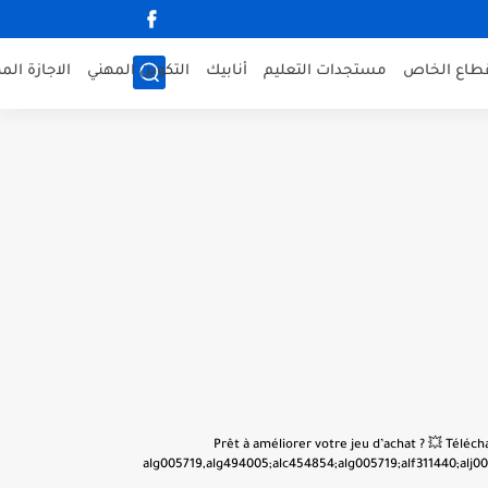
قطاع الخاص
مستجدات التعليم
أنابيك
التكوين المهني
الاجازة الم
👋 Prêt à améliorer votre jeu d’achat ? 💥 Tél
alg005719,alg494005;alc454854;alg005719;alf311440;alj001