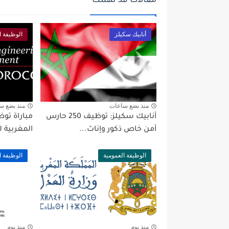
مقالات قد تهمك
أنابيك سكيلز
الوظيفة ا
منذ بضع ساعات
منذ بضع س
أنابيك سكيلز: توظيف 250 حارس
أمن خاص ذكور وإناث...
المغربية لل
الوظيفة العمومية
الوظيفة ا
منذ يوم
منذ يوم