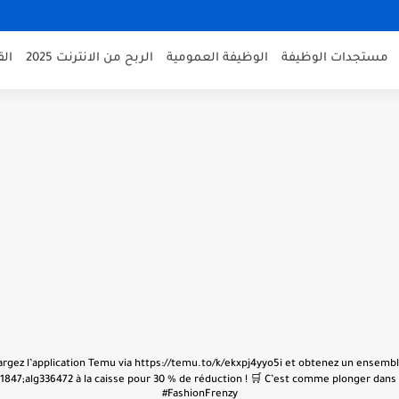
مستجدات الوظيفة
الوظيفة العمومية
الربح من الانترنت 2025
ال
échargez l’application Temu via https://temu.to/k/ekxpj4yyo5i et obtenez un ensembl
847;alg336472 à la caisse pour 30 % de réduction ! 🛒 C’est comme plonger dans u
#FashionFrenzy