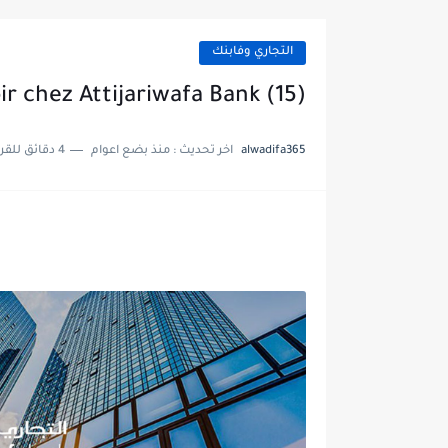
التجاري وفابنك
(15) Postes à Pourvoir chez Attijariwafa Bank
alwadifa365
اخر تحديث :
منذ بضع اعوام
4 دقائق للقراءة