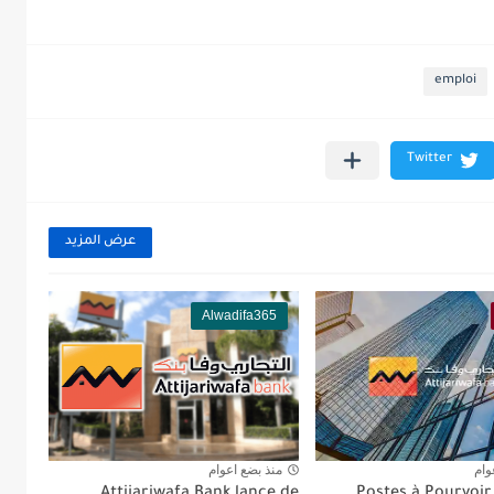
emploi
عرض المزيد
Alwadifa365
وام
منذ بضع اعوام