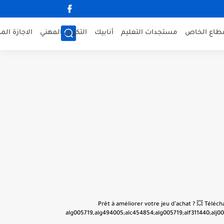
قطاع الخاص
مستجدات التعليم
أنابيك
التكوين المهني
الاجازة الم
👋 Prêt à améliorer votre jeu d’achat ? 💥 Tél
alg005719,alg494005;alc454854;alg005719;alf311440;alj001