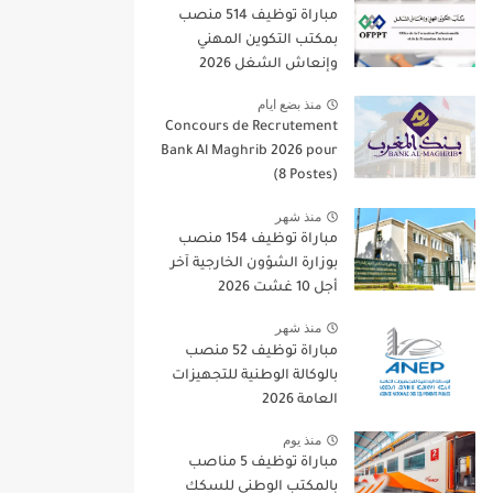
مباراة توظيف 514 منصب
بمكتب التكوين المهني
وإنعاش الشغل 2026
منذ بضع ايام
Concours de Recrutement
Bank Al Maghrib 2026 pour
(8 Postes)
منذ شهر
مباراة توظيف 154 منصب
بوزارة الشؤون الخارجية آخر
أجل 10 غشت 2026
منذ شهر
مباراة توظيف 52 منصب
بالوكالة الوطنية للتجهيزات
العامة 2026
منذ يوم
مباراة توظيف 5 مناصب
بالمكتب الوطني للسكك