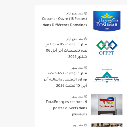
منذ بضع ايام
Cosumar Ouvre (18 Postes)
dans Différents Domaines
منذ بضع ايام
مباراة توظيف 95 مكونًا في
عدة تخصصات آخر أجل 06
شتنبر 2026
منذ شهر
مباراة توظيف 453 منصب
بوزارة الاقتصاد والمالية آخر
أجل 10 غشت 2026
منذ شهر
TotalEnergies recrute : 9
postes ouverts dans
plusieurs
منذ يوم