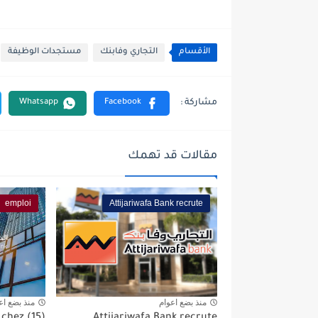
الأقسام
التجاري وفابنك
مستجدات الوظيفة
مقالات قد تهمك
emploi
Attijariwafa Bank recrute
منذ بضع اعوام
منذ بضع اع