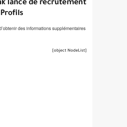
ank lance de recrutement
Profils
n d’obtenir des informations supplémentaires
[object NodeList]