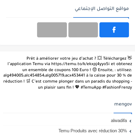
مواقع التواصل الإجتماعي
👋 Prêt à améliorer votre jeu d’achat ? 💥 Téléchargez
l’application Temu via https://temu.to/k/ekxpj4yyo5i et obtenez
un ensemble de coupons 100 Euro ! 🤑 Ensuite, : utilisez:
alg494005;alc454854;alg005719;acx453441 à la caisse pour 30 % de
réduction ! 🛒 C’est comme plonger dans un paradis du shopping -
un plaisir sans fin ! 💖 #TemuApp #FashionFrenzy
mengov
alwadifa
Temu Produits avec réduction 30%