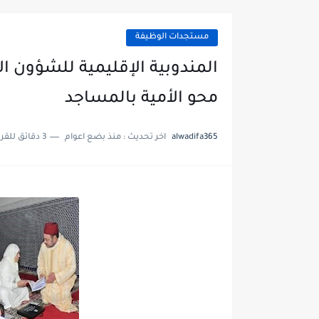
مستجدات الوظيفة
المندوبية الإقليمية للشؤون ال
محو الأمية بالمساجد
alwadifa365
اخر تحديث :
منذ بضع اعوام
3 دقائق للقراءة