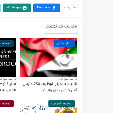
مقالات قد تهمك
أنابيك سكيلز
الوظيفة ا
منذ بضع ايام
منذ بضع ايا
أنابيك سكيلز: توظيف 250 حارس
أمن خاص ذكور وإناث...
المغربية لل
الوظيفة العمومية
الوظيفة ا