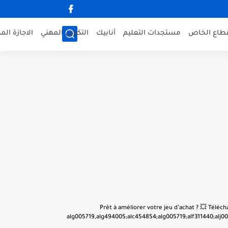
قطاع الخاص
مستجدات التعليم
أنابيك
التكوين المهني
الاجازة الم
👋 Prêt à améliorer votre jeu d’achat ? 💥 Tél
alg005719,alg494005;alc454854;alg005719;alf311440;alj001