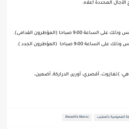
 الآجال المحددة أعلاه.
عة 9:00 صباحا (المؤطرون القدامى).
عة 9:00 صباحا (المؤطرون الجدد ).
ي: )تغازوت، أقصري، أورير، الدراركة، أضمين،
 العمومية بالمغرب
Alwadifa Maroc