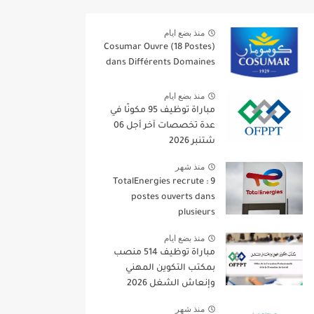
منذ بضع ايام
Cosumar Ouvre (18 Postes)
dans Différents Domaines
منذ بضع ايام
مباراة توظيف 95 مكونًا في
عدة تخصصات آخر أجل 06
شتنبر 2026
منذ شهر
TotalEnergies recrute : 9
postes ouverts dans
plusieurs
منذ بضع ايام
مباراة توظيف 514 منصب
بمكتب التكوين المهني
وإنعاش الشغل 2026
منذ شهر