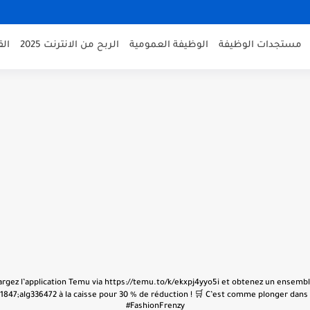
مستجدات الوظيفة
الوظيفة العمومية
الربح من الانترنت 2025
ال
échargez l’application Temu via https://temu.to/k/ekxpj4yyo5i et obtenez un ensembl
847;alg336472 à la caisse pour 30 % de réduction ! 🛒 C’est comme plonger dans u
#FashionFrenzy