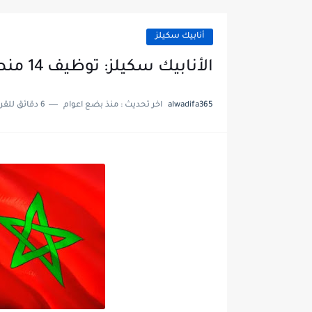
أنابيك سكيلز
الأنابيك سكيلز: توظيف 14 منصب بفرنسا
alwadifa365
اخر تحديث :
منذ بضع اعوام
6 دقائق للقراءة