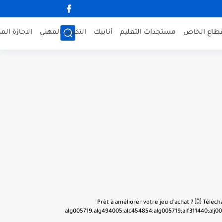
قطاع الخاص
مستجدات التعليم
أنابيك
التكوين المهني
الاجازة الم
👋 Prêt à améliorer votre jeu d’achat ? 💥 Tél
alg005719,alg494005;alc454854;alg005719;alf311440;alj001