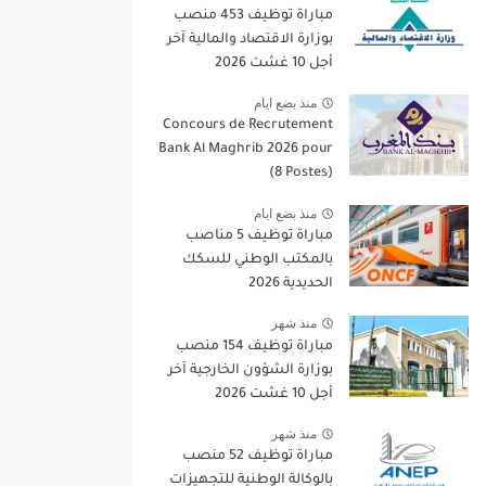
مباراة توظيف 453 منصب
بوزارة الاقتصاد والمالية آخر
أجل 10 غشت 2026
منذ بضع ايام
Concours de Recrutement
Bank Al Maghrib 2026 pour
(8 Postes)
منذ بضع ايام
مباراة توظيف 5 مناصب
بالمكتب الوطني للسكك
الحديدية 2026
منذ شهر
مباراة توظيف 154 منصب
بوزارة الشؤون الخارجية آخر
أجل 10 غشت 2026
منذ شهر
مباراة توظيف 52 منصب
بالوكالة الوطنية للتجهيزات