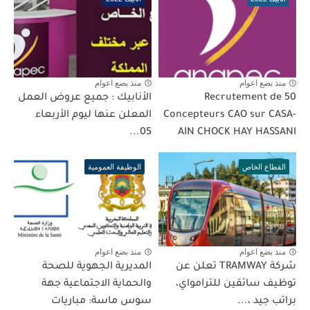
منذ بضع اعوام
منذ بضع اعوام
Recrutement de 50
الأنابيك : جميع عروض العمل
Concepteurs CAO sur CASA-
المعلن عنها ليوم الأربعاء
05...
AIN CHOCK HAY HASSANI
القطاع الخاص
الوظيفة العمومية
منذ بضع اعوام
منذ بضع اعوام
شركة TRAMWAY تعلن عن
المديرية الجهوية للصحة
توظيف سائقين للترامواي،
والحماية الاجتماعية جهة
براتب جيد ،...
سوس ماسة: مباريات