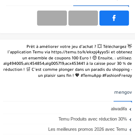
👋 Prêt à améliorer votre jeu d’achat ? 💥 Téléchargez
l’application Temu via https://temu.to/k/ekxpj4yyo5i et obtenez
un ensemble de coupons 100 Euro ! 🤑 Ensuite, : utilisez:
alg494005;alc454854;alg005719;acx453441 à la caisse pour 30 % de
réduction ! 🛒 C’est comme plonger dans un paradis du shopping -
un plaisir sans fin ! 💖 #TemuApp #FashionFrenzy
mengov
alwadifa
Temu Produits avec réduction 30%
Les meilleures promos 2026 avec Temu