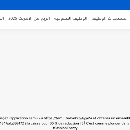
مستجدات الوظيفة
الوظيفة العمومية
الربح من الانترنت 2025
ال
échargez l’application Temu via https://temu.to/k/ekxpj4yyo5i et obtenez un ensembl
847;alg336472 à la caisse pour 30 % de réduction ! 🛒 C’est comme plonger dans u
#FashionFrenzy