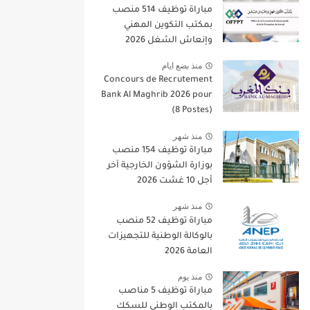
مباراة توظيف 514 منصب
بمكتب التكوين المهني
وإنعاش الشغل 2026
منذ بضع ايام
Concours de Recrutement
Bank Al Maghrib 2026 pour
(8 Postes)
منذ شهر
مباراة توظيف 154 منصب
بوزارة الشؤون الخارجية آخر
أجل 10 غشت 2026
منذ شهر
مباراة توظيف 52 منصب
بالوكالة الوطنية للتجهيزات
العامة 2026
منذ يوم
مباراة توظيف 5 مناصب
بالمكتب الوطني للسكك