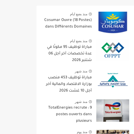
منذ بضع ايام
Cosumar Ouvre (18 Postes)
dans Différents Domaines
منذ بضع ايام
مباراة توظيف 95 مكونًا في
عدة تخصصات آخر أجل 06
شتنبر 2026
منذ شهر
مباراة توظيف 453 منصب
بوزارة الاقتصاد والمالية آخر
أجل 10 غشت 2026
منذ شهر
TotalEnergies recrute : 9
postes ouverts dans
plusieurs
منذ يوم