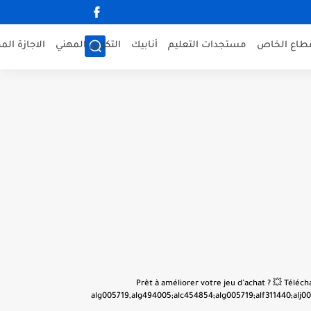
قطاع الخاص
مستجدات التعليم
أنابيك
التكوين المهني
الاجازة الم
👋 Prêt à améliorer votre jeu d’achat ? 💥 Tél
alg005719,alg494005;alc454854;alg005719;alf311440;alj001