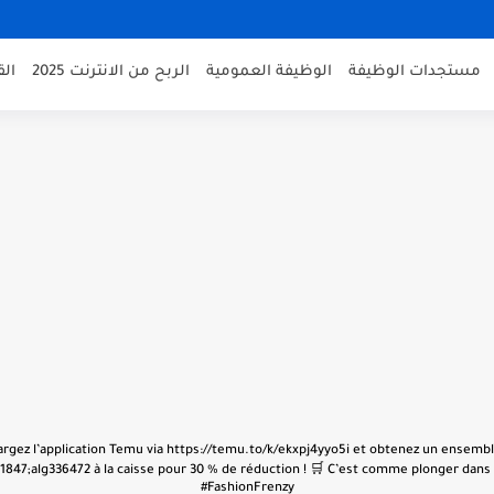
مستجدات الوظيفة
الوظيفة العمومية
الربح من الانترنت 2025
ال
échargez l’application Temu via https://temu.to/k/ekxpj4yyo5i et obtenez un ensembl
847;alg336472 à la caisse pour 30 % de réduction ! 🛒 C’est comme plonger dans u
#FashionFrenzy