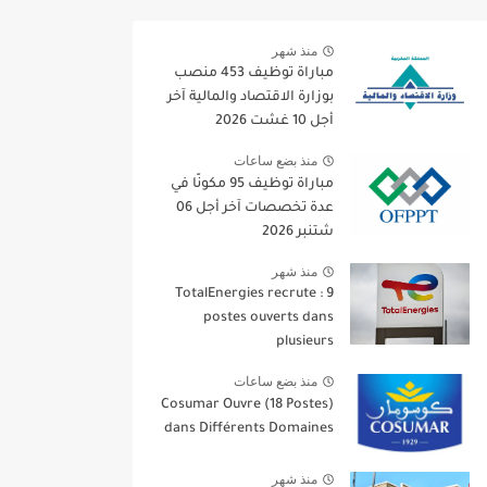
منذ شهر
مباراة توظيف 453 منصب
بوزارة الاقتصاد والمالية آخر
أجل 10 غشت 2026
منذ بضع ساعات
مباراة توظيف 95 مكونًا في
عدة تخصصات آخر أجل 06
شتنبر 2026
منذ شهر
TotalEnergies recrute : 9
postes ouverts dans
plusieurs
منذ بضع ساعات
Cosumar Ouvre (18 Postes)
dans Différents Domaines
منذ شهر