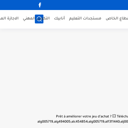
قطاع الخاص
مستجدات التعليم
أنابيك
التكوين المهني
الاجازة الم
👋 Prêt à améliorer votre jeu d’achat ? 💥 Tél
alg005719,alg494005;alc454854;alg005719;alf311440;alj001