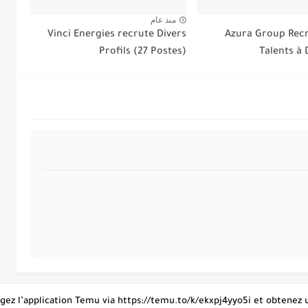
منذ عام
Vinci Energies recrute Divers
Azura Group Recr
Profils (27 Postes)
Talents à
hargez l’application Temu via https://temu.to/k/ekxpj4yyo5i et obtene