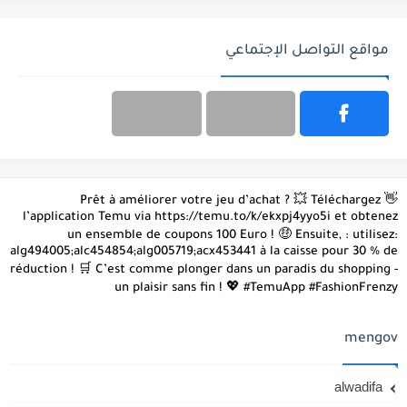
مواقع التواصل الإجتماعي
👋 Prêt à améliorer votre jeu d’achat ? 💥 Téléchargez
l’application Temu via https://temu.to/k/ekxpj4yyo5i et obtenez
un ensemble de coupons 100 Euro ! 🤑 Ensuite, : utilisez:
alg494005;alc454854;alg005719;acx453441 à la caisse pour 30 % de
réduction ! 🛒 C’est comme plonger dans un paradis du shopping -
un plaisir sans fin ! 💖 #TemuApp #FashionFrenzy
mengov
alwadifa