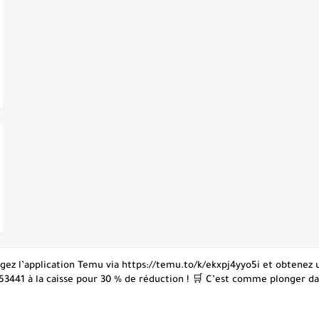
hargez l’application Temu via https://temu.to/k/ekxpj4yyo5i et obtene
53441 à la caisse pour 30 % de réduction ! 🛒 C’est comme plonger dans