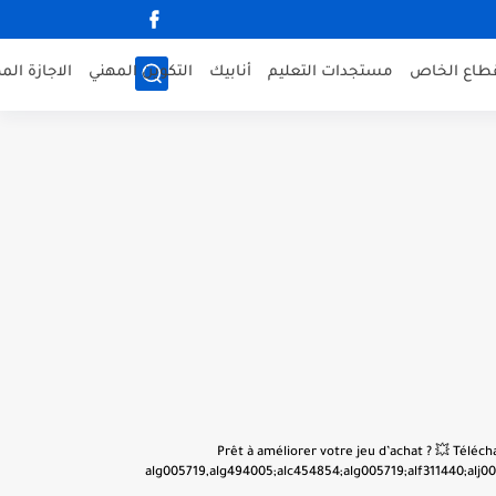
قطاع الخاص
مستجدات التعليم
أنابيك
التكوين المهني
الاجازة الم
👋 Prêt à améliorer votre jeu d’achat ? 💥 Tél
alg005719,alg494005;alc454854;alg005719;alf311440;alj001