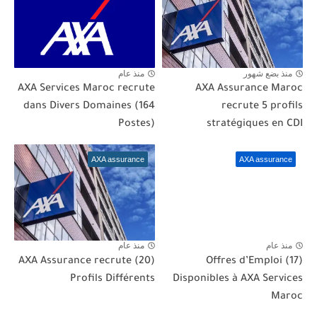
منذ بضع شهور
منذ عام
AXA Services Maroc recrute
AXA Assurance Maroc
dans Divers Domaines (164
recrute 5 profils
Postes)
stratégiques en CDI
AXA assurance
AXA assurance
منذ عام
منذ عام
AXA Assurance recrute (20)
(17) Offres d’Emploi
Profils Différents
Disponibles à AXA Services
Maroc