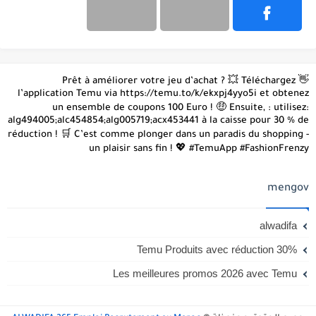
👋 Prêt à améliorer votre jeu d’achat ? 💥 Téléchargez
l’application Temu via https://temu.to/k/ekxpj4yyo5i et obtenez
un ensemble de coupons 100 Euro ! 🤑 Ensuite, : utilisez:
alg494005;alc454854;alg005719;acx453441 à la caisse pour 30 % de
réduction ! 🛒 C’est comme plonger dans un paradis du shopping -
un plaisir sans fin ! 💖 #TemuApp #FashionFrenzy
mengov
alwadifa
Temu Produits avec réduction 30%
Les meilleures promos 2026 avec Temu