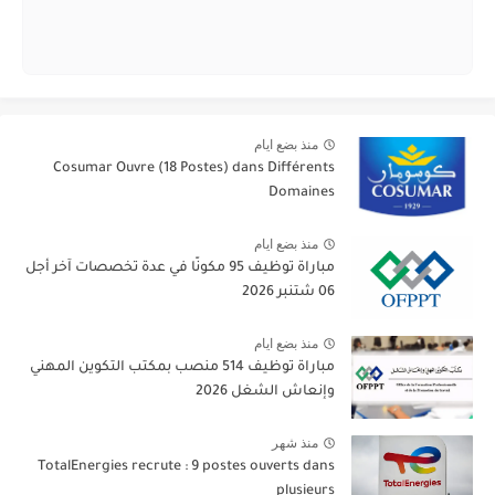
منذ بضع ايام
Cosumar Ouvre (18 Postes) dans Différents
Domaines
منذ بضع ايام
مباراة توظيف 95 مكونًا في عدة تخصصات آخر أجل
06 شتنبر 2026
منذ بضع ايام
مباراة توظيف 514 منصب بمكتب التكوين المهني
وإنعاش الشغل 2026
منذ شهر
TotalEnergies recrute : 9 postes ouverts dans
plusieurs