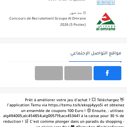
منذ شهر
Concours de Recrutement Groupe Al Omrane
2026 (5 Postes)
مواقع التواصل الإجتماعي
👋 Prêt à améliorer votre jeu d’achat ? 💥 Téléchargez
l’application Temu via https://temu.to/k/ekxpj4yyo5i et obtenez
un ensemble de coupons 100 Euro ! 🤑 Ensuite, : utilisez:
alg494005;alc454854;alg005719;acx453441 à la caisse pour 30 % de
réduction ! 🛒 C’est comme plonger dans un paradis du shopping -